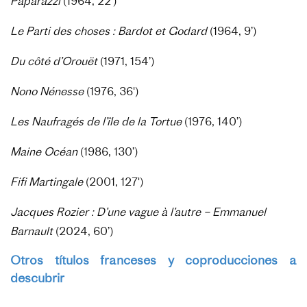
Paparazzi
(1964, 22’)
Le Parti des choses : Bardot et Godard
(1964, 9’)
Du côté d’Orouët
(1971, 154’)
Nono Nénesse
(1976, 36')
Les Naufragés de l’île de la Tortue
(1976, 140’)
Maine Océan
(1986, 130’)
Fifi Martingale
(2001, 127')
Jacques Rozier : D’une vague à l’autre – Emmanuel
Barnault
(2024, 60’)
Otros títulos franceses y coproducciones a
descubrir