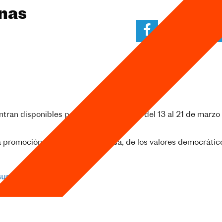
onas
uentran disponibles películas francófonas del 13 al 21 de marz
 promoción de la lengua francesa, de los valores democrático
sualizarla.