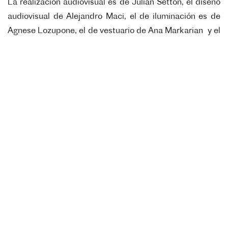
La realización audiovisual es de Julián Setton, el diseño
audiovisual de Alejandro Maci, el de iluminación es de
Agnese Lozupone, el de vestuario de Ana Markarian y el
de escenografía de Micaela Sleigh.
Teoría King Kong se presentará en la sala María
Guerrero del TNC de jueves a domingos desde el 22 de
julio hasta el 8 de agosto a las 20 h.
Localidades: 400 pesos.
Las
localidades
se encuentran a la venta en
Alternativa
Teatral
y en la boletería del Teatro.
50% de descuento para jubilados, docentes y
estudiantes de instituciones públicas, con acreditación.
La sala María Guerrero cuenta con aro magnético.