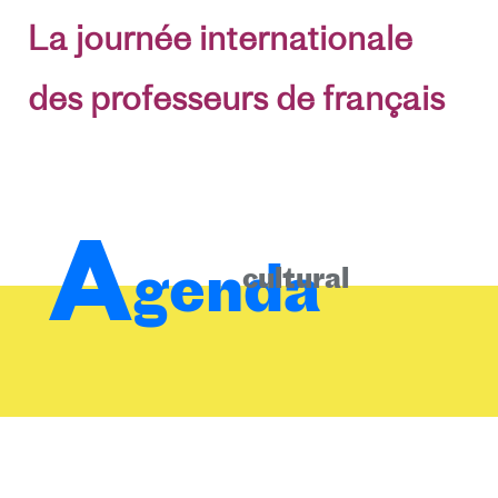
La journée internationale
des professeurs de français
A
genda
cultural
3 de junio de 2026
Ciencia /
Firma de una declaración de