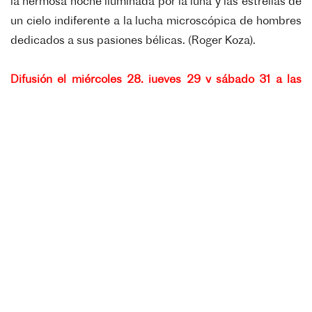
la
hermosa noche iluminada por la luna y las estrellas de
un cielo indiferente a la lucha microscópica de hombres
dedicados a sus pasiones
bélicas. (Roger Koza).
Difusión el m
iércoles 28, jueves 29 y sábado 31 a las
15hs
aquí
.
NICOLAS PHILIBERT, AZAR Y NECESIDAD / NICOLAS
PHILIBERT, HASARD ET NECESSITÉ
-
2020, 90’
DIRECCIÓN: Jean-Louis Comolli
PRODUCCIÓN: Gérald Collas
GUION: Jean-Louis Comolli
IMAGEN: Jacques Besse
MONTAJE: Ginette Lavigne
SONIDO: Guillaume Solignat
MÚSICA: Louis Sclavis