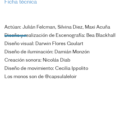
Ficha técnica
Actúan: Julián Felcman, Silvina Diez, Maxi Acuña
Diseño y realización de Escenografía: Bea Blackhall
Diseño visual: Darwin Flores Goulart
Diseño de iluminación: Damián Monzón
Creación sonora: Nicolás Diab
Diseño de movimiento: Cecilia Ippolito
Los monos son de @capsulaleloir
Producción ejecutiva: Nadia Crosa
Asistencia de Dirección: Micaela Cuello
Asistencia artístico-técnica: Esteban De Sandi
Dramaturgia: Alexandra Badea
Dirección: María Laura Kossoy
Duración: 70 minutos