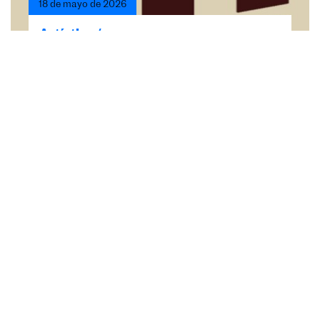
18 de mayo de 2026
Artístico /
Convocatoria “Architexture: Aquí
y mañana”?
Architexture