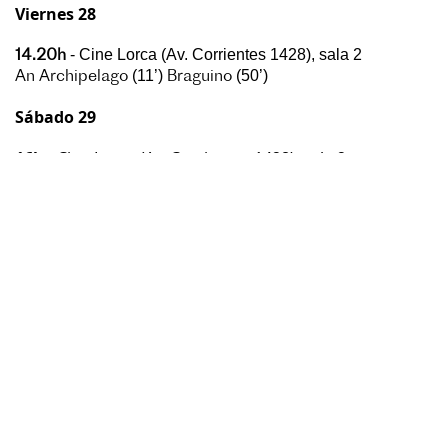
Viernes 28
- Cine Lorca (Av. Corrientes 1428), sala 2
14.20h
(11’)
(50’)
An Archipelago
Braguino
Sábado 29
16h
- Cine Lorca (Av. Corrientes 1428), sala 2
Bielutin
(36’)
Parmi nous
(30’)
The Evil Eye
(15’)
18h
- Cine Lorca (Av. Corrientes 1428), sala 1
Ni le ciel ni la terre
(100’)
20.40h
- Cine Lorca (Av. Corrientes 1428), sala 1
Goutte d’or
(98’)
> Sophie Letourneur
Domingo 23
16.10h
- Cine Gaumont (Av. Rivadavia 1635), sala 1
Voyages en Italie
(91’)