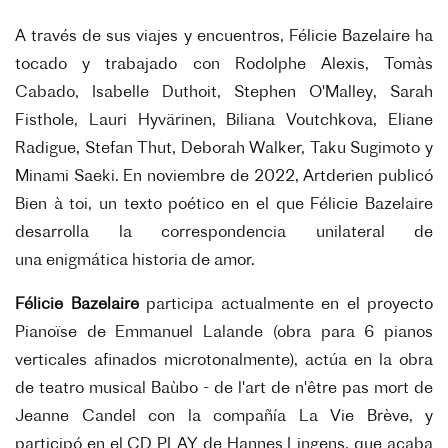
A través de sus viajes y encuentros, Félicie Bazelaire ha
tocado y trabajado
con Rodolphe Alexis, Tomàs
Cabado, Isabelle Duthoit, Stephen O'Malley,
Sarah
Fisthole, Lauri Hyvärinen, Biliana Voutchkova, Eliane
Radigue, Stefan
Thut, Deborah Walker, Taku Sugimoto y
Minami Saeki.
En noviembre de 2022, Artderien publicó
Bien à toi, un texto poético en el
que Félicie Bazelaire
desarrolla la correspondencia unilateral de
una
enigmática historia de amor.
Félicie Bazelaire
participa actualmente en el proyecto
Pianoïse de
Emmanuel Lalande (obra para 6 pianos
verticales afinados
microtonalmente), actúa en la obra
de teatro musical Baùbo - de l'art de
n'être pas mort de
Jeanne Candel con la compañía La Vie Brève, y
participó
en el CD PLAY de Hannes Lingens, que acaba