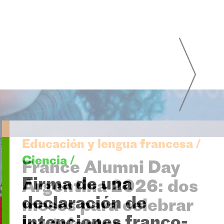
Ciencia /
Firma de una
declaración de
intenciones franco-