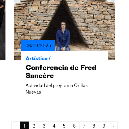
06/03/2025
Artístico /
Conferencia de Fred
Sancère
Actividad del programa Orillas
Nuevas
‹
1
2
3
4
5
6
7
8
9
›