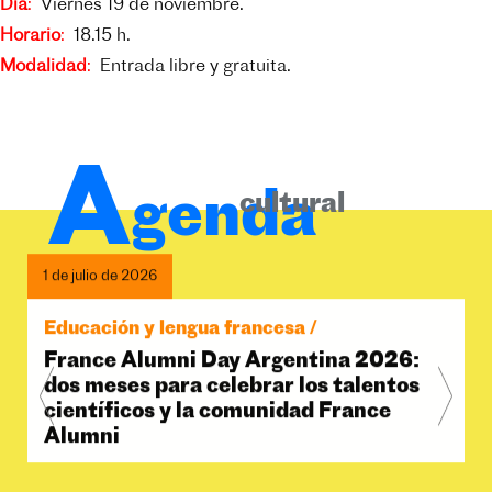
Día
:
Viernes 19 de noviembre.
Horario
:
18.15 h.
Modalidad
:
Entrada libre y gratuita.
A
genda
cultural
1 de julio de 2026
Educación y lengua francesa /
France Alumni Day Argentina 2026:
dos meses para celebrar los talentos
científicos y la comunidad France
Alumni