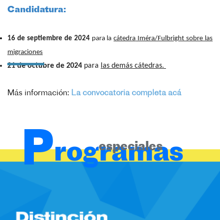
Candidatura:
16 de septiembre de 2024
para la
cátedra
Iméra/Fulbright sobre las
migraciones
21 de octubre de 2024
para
las demás cátedras.
Más información:
La convocatoria completa acá
P
rogramas
especiales