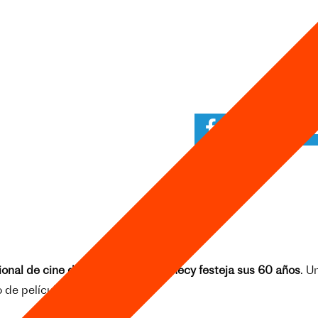
nacional de cine de animación de Annecy festeja sus 60 años
. U
o de película de animación.