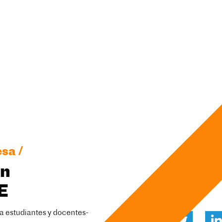
sa /
ón
E
ra estudiantes y docentes-