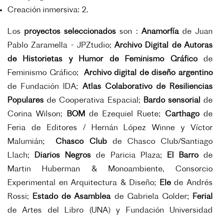
Creación inmersiva: 2.
Los
proyectos seleccionados
son :
Anamorfía
de Juan
Pablo Zaramella - JPZtudio;
Archivo Digital de Autoras
de Historietas y Humor de Feminismo Gráfico
de
Feminismo Gráfico;
Archivo digital de diseño argentino
de Fundación IDA;
Atlas Colaborativo de Resiliencias
Populares
de Cooperativa Espacial;
Bardo sensorial
de
Corina Wilson;
BOM
de Ezequiel Ruete;
Carthago
de
Feria de Editores / Hernán López Winne y Víctor
Malumián;
Chasco Club
de Chasco Club/Santiago
Llach;
Diarios Negros
de Paricia Plaza;
El Barro
de
Martin Huberman & Monoambiente, Consorcio
Experimental en Arquitectura & Diseño;
Ele
de Andrés
Rossi;
Estado de Asamblea
de Gabriela Golder;
Ferial
de Artes del Libro (UNA) y Fundación Universidad