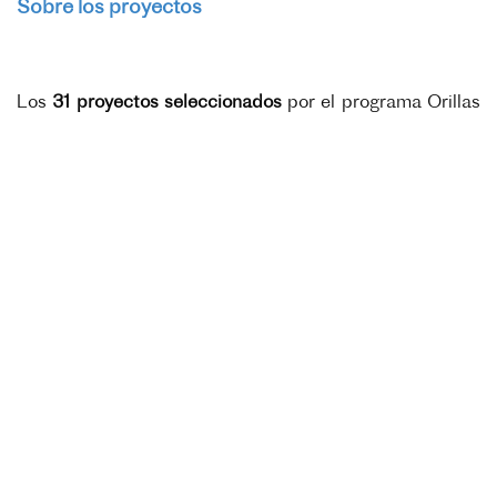
Sobre los proyectos
Los
31 proyectos seleccionados
por el programa Orillas
Nuevas tendrán impacto en las regiones de Gran
Chaco, Litoral, Patagonia y Región Pampeana; en las
provincias de Chubut, Rio Negro, Córdoba, Santa Fe,
Buenos Aires, Chaco y Misiones y en las ciudades de
Resistencia, Rosario, Santa Fé, Córdoba, Ciudad de
Buenos Aires, Cañada Rosquín, Esquel, Trelew y
Dolavon, La Plata, y Vicente López.
Los proyectos cuentan con etapas variadas de
desarrollo, un 65% proyectos en estado de ideación o
iniciales de desarrollo, 29% proyectos en estado más
intermedio de avance y 6% de proyectos más