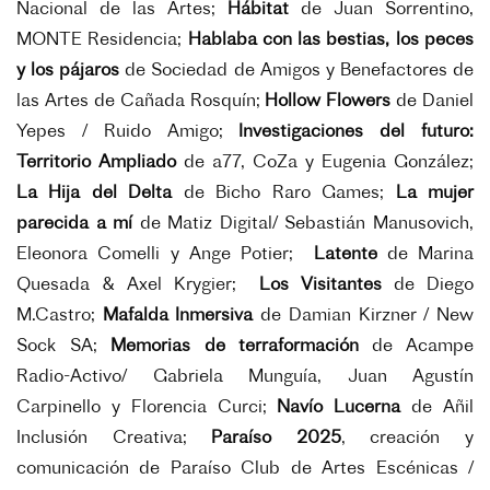
Nacional de las Artes;
Hábitat
de Juan Sorrentino,
MONTE Residencia;
Hablaba con las bestias, los peces
y los pájaros
de Sociedad de Amigos y Benefactores de
las Artes de Cañada Rosquín;
Hollow Flowers
de Daniel
Yepes / Ruido Amigo;
Investigaciones del futuro:
Territorio Ampliado
de a77, CoZa y Eugenia González;
La Hija del Delta
de Bicho Raro Games;
La mujer
parecida a mí
de Matiz Digital/ Sebastián Manusovich,
Eleonora Comelli y Ange Potier;
Latente
de Marina
Quesada & Axel Krygier;
Los Visitantes
de Diego
M.Castro;
Mafalda Inmersiva
de Damian Kirzner / New
Sock SA;
Memorias de terraformación
de Acampe
Radio-Activo/ Gabriela Munguía, Juan Agustín
Carpinello y Florencia Curci;
Navío Lucerna
de Añil
Inclusión Creativa;
Paraíso 2025
, creación y
comunicación de Paraíso Club de Artes Escénicas /