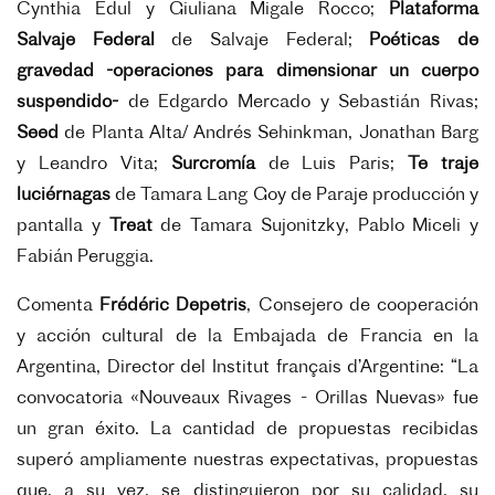
Cynthia Edul y Giuliana Migale Rocco;
Plataforma
Salvaje Federal
de Salvaje Federal;
Poéticas de
gravedad -operaciones para dimensionar un cuerpo
suspendido-
de Edgardo Mercado y Sebastián Rivas;
Seed
de Planta Alta/ Andrés Sehinkman, Jonathan Barg
y Leandro Vita;
Surcromía
de Luis Paris;
Te traje
luciérnagas
de Tamara Lang Goy de Paraje producción y
pantalla y
Treat
de Tamara Sujonitzky, Pablo Miceli y
Fabián Peruggia.
Comenta
Frédéric Depetris
, Consejero de cooperación
y acción cultural de la Embajada de Francia en la
Argentina, Director del Institut français d’Argentine: “La
convocatoria «Nouveaux Rivages - Orillas Nuevas» fue
un gran éxito. La cantidad de propuestas recibidas
superó ampliamente nuestras expectativas, propuestas
que, a su vez, se distinguieron por su calidad, su