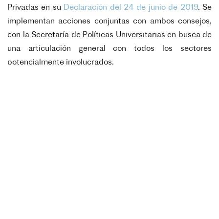
Privadas en su
Declaración del 24 de junio de 2019
. Se
implementan acciones conjuntas con ambos consejos,
con la Secretaría de Políticas Universitarias en busca de
una articulación general con todos los sectores
potencialmente involucrados.
Redes de educación superior y ciencias con el
francés como pivote de su proyección internacional.
La
Agencia Universitaria de la Francofonía
es una red
que agrupa 1007 establecimientos y redes de
establecimientos de educación superior e investigación
que usan el francés en 119 países. Fue creada hace
alrededor de 60 años y es una de las asociaciones de
establecimientos superiores y de investigación más