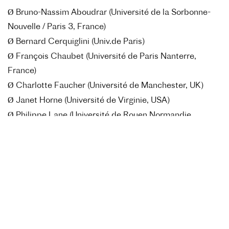
Ø
Bruno-Nassim Aboudrar (Université de la Sorbonne-
Nouvelle / Paris 3, France)
Ø
Bernard Cerquiglini (Univ.de Paris)
Ø
François Chaubet (Université de Paris Nanterre,
France)
Ø
Charlotte Faucher (Université de Manchester, UK)
Ø
Janet Horne (Université de Virginie, USA)
Ø
Philippe Lane (Université de Rouen Normandie,
France)
Ø
François Mairesse (Université de la Sorbonne-Nouvelle
/ Paris 3, France)
Ø
Laurent Martin (Université de la Sorbonne-Nouvelle /
Paris 3, France)
Ø
Gisèle Sapiro (EHESS / CNRS, France)
Sous le haut-parrainage de M. Xavier Darcos de