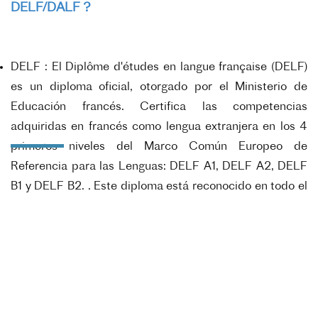
DELF/DALF ?
DELF : El Diplôme d'études en langue française (DELF)
es un diploma oficial, otorgado por el Ministerio de
Educación francés. Certifica las competencias
adquiridas en francés como lengua extranjera en los 4
primeros niveles del Marco Común Europeo de
Referencia para las Lenguas: DELF A1, DELF A2, DELF
B1 y DELF B2. . Este diploma está reconocido en todo el
mundo y es válido de por vida (no tiene fecha de
expiración).
DALF C1 o C2 : El Diplôme approfondi de langue
française (DALF) es un diploma oficial, otorgado por el
Ministerio de Educación francés. Certifica las