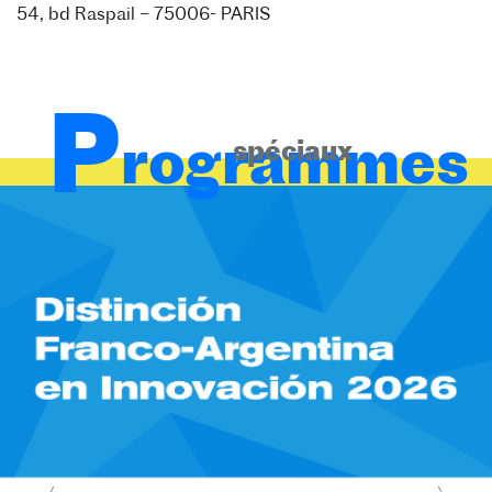
54, bd Raspail – 75006- PARIS
P
rogrammes
spéciaux