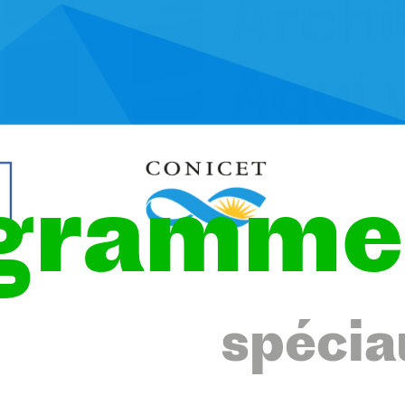
gramme
spécia