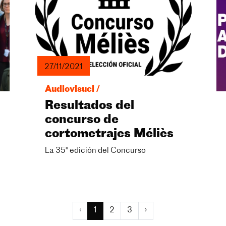
27/11/2021
Audiovisuel /
Resultados del
concurso de
cortometrajes Méliès
La 35° edición del Concurso
‹
1
2
3
›