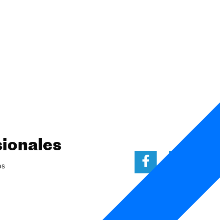
ionales
os