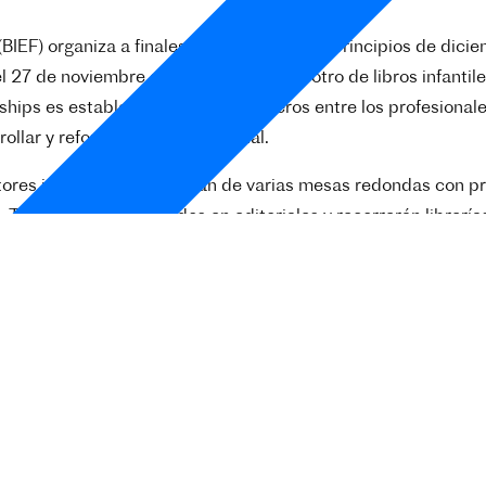
e (BIEF) organiza a finales de noviembre y a principios de di
 27 de noviembre al 2 de diciembre, y otro de libros infantile
hips es establecer vínculos duraderos entre los profesionales
lar y reforzar la red profesional.
ores invitados participarán de varias mesas redondas con prof
). También serán recibidos en editoriales y recorrerán librería
 y participar en conferencias que se darán en francés.
rtos por el BIEF.
Los gastos de viaje corren a cargo del parti
 de junio de 2022
 podés encontrarla en este
link