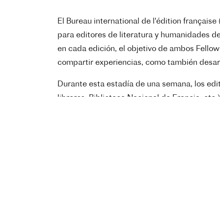
El Bureau international de l'édition français
para editores de literatura y humanidades del
en cada edición, el objetivo de ambos Fellows
compartir experiencias, como también desarrol
Durante esta estadía de una semana, los edit
libreros, Biblioteca Nacional de Francia, etc.
Los candidatos deben ser capaces de
seguir
Los gastos de alojamiento (hotel) serán cubie
Fecha límite para presentar candidaturas:
15
La presentación y el formulario de solicitud