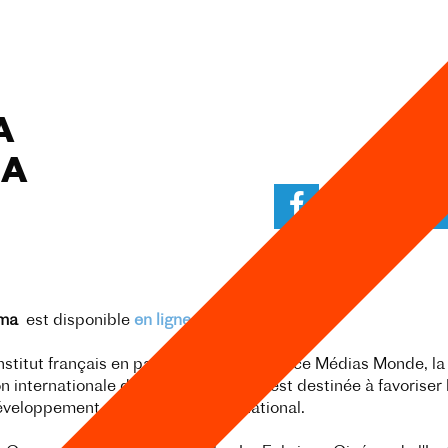
A
MA
éma
est disponible
en ligne
.
nstitut français en partenariat avec France Médias Monde, la
 internationale de la Francophonie, est destinée à favoriser 
veloppement sur le marché international.