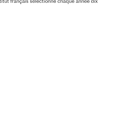
itut français sélectionne chaque année dix
t à ses décideurs durant le Festival de Cannes,
re 2021.
ien vers la plateforme de candidature.