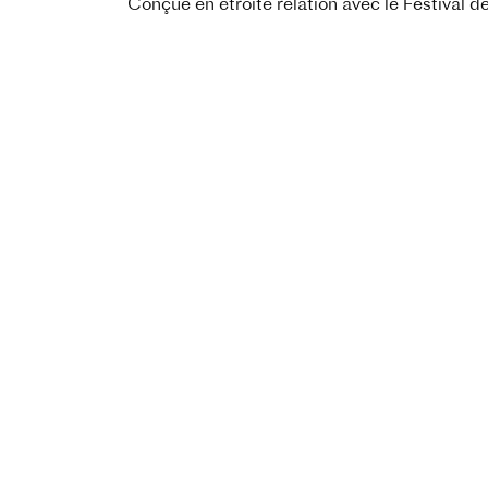
Conçue en étroite relation avec le Festival 
projets de 1er ou 2e long-métrage pour les pré
et favoriser ainsi leur capacité d'aboutissem
La clôture des inscriptions aura lieu dès réc
Il suffit de cliquer sur
APPEL À CANDIDATU
Vous pouvez consulter le règlement
La Fabri