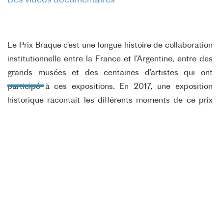
Des videos documentaires
Le Prix Braque c’est une longue histoire de collaboration
institutionnelle entre la France et l’Argentine, entre des
grands musées et des centaines d’artistes qui ont
participé à ces expositions. En 2017, une exposition
historique racontait les différents moments de ce prix
né, dans l’effervescence des années 1960 et qui a
enraciné sa reconnaissance dans cette étape
fondatrice. La vidéo documentaire retrace la joie et
l’expérimentation qui ont marqué les premières années,
les échauffourées liées à l’édition 1968, qui menèrent à
son interruption, puis la reprise à la fin des années 1970
jusqu’en 1997.