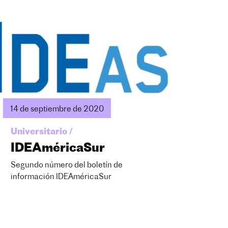
14 de septiembre de 2020
Universitario /
IDEAméricaSur
Segundo número del boletín de
información IDEAméricaSur