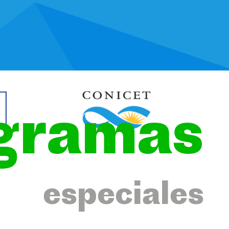
gramas
especiales