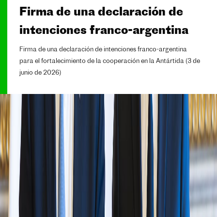
Firma de una declaración de
Presentación del libro “Hay un
intenciones franco-argentina
solo amor”, de Santiago
Amigorena
Firma de una declaración de intenciones franco-argentina
para el fortalecimiento de la cooperación en la Antártida (3 de
En el marco del Festival de Cine Francés
junio de 2026)