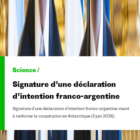
Livre /
Science /
Presentación del libro “Hay un
Signature d’une déclaration
solo amor”, de Santiago
d’intention franco-argentine
Amigorena
Signature d’une déclaration d’intention franco-argentine visant
à renforcer la coopération en Antarctique (3 juin 2026)
En el marco del Festival de Cine Francés