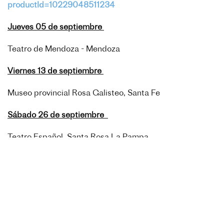
productId=10229048511234
Jueves 05 de septiembre
Teatro de Mendoza - Mendoza
Viernes 13 de septiembre
Museo provincial Rosa Galisteo, Santa Fe
Sábado 26 de septiembre
Teatro Español, Santa Rosa La Pampa
Sobre Silas Bassa
Es un
pianista reconocido mundialmente, nacido en la
ciudad de Santa Fe, Argentina
. Reside desde el año
2002 en la ciudad de
París
donde continúa su desarrollo