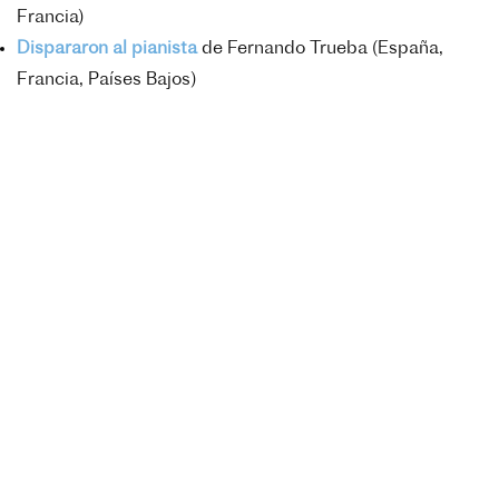
Francia)
Dispararon al pianista
de
Fernando Trueba (
España,
Francia, Países Bajos)
Toda la programación se puede encontrar
acá
3 juin 2026
Science /
Signature d’une déclaration
d’intention franco-argentine