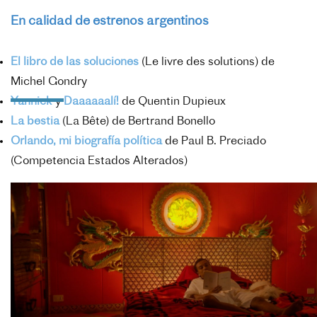
En calidad de estrenos argentinos
El libro de las soluciones
(Le livre des solutions) de
Michel Gondry
Yannick
y
Daaaaaalí!
de Quentin Dupieux
La bestia
(La Bête) de Bertrand Bonello
Orlando, mi biografía política
de Paul B. Preciado
(Competencia Estados Alterados)