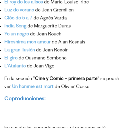
El rey de los alisos
de Marie-Louise Iribe
Luz de verano
de Jean Grémillon
Cléo de 5 a 7
de Agnès Varda
India Song
de Marguerite Duras
Yo un negro
de Jean Rouch
Hiroshima mon amour
de Alan Resnais
La gran ilusión
de Jean Renoir
El giro
de Ousmane Sembene
L’Atalante
de Jean Vigo
En la sección “
Cine y Comic – primera parte
” se podrá
ver
Un homme est mort
de Olivier Cossu
Coproducciones:
En cuanto las coproducciones, el programa está