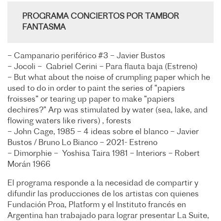
PROGRAMA CONCIERTOS POR TAMBOR
FANTASMA
–
Campanario periférico #3
– Javier Bustos
–
Jocoli
– Gabriel Cerini – Para flauta baja (Estreno)
–
But what about the noise of crumpling paper which he
used to do in order to paint the series of “papiers
froisses” or tearing up paper to make “papiers
dechires?” Arp was stimulated by water (sea, lake, and
flowing waters like rivers) , forests
– John Cage, 1985 –
4 ideas sobre el blanco
– Javier
Bustos / Bruno Lo Bianco – 2021- Estreno
–
Dimorphie
– Yoshisa Taira 1981 –
Interiors
– Robert
Morán 1966
El programa responde a la necesidad de compartir y
difundir las producciones de los artistas con quienes
Fundación Proa, Platform y el Instituto francés en
Argentina han trabajado para lograr presentar
La Suite
,