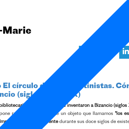
-Marie
 El círculo de los bizantinistas. Có
ncio (siglos XVI a XIX)
bibliotecarios, sabios y viajeros inventaron a Bizancio (siglos 
one restituir la historia de un objeto que llamamos
"los e
Imperio Romano de Oriente
durante sus doce siglos de existe