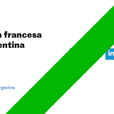
n francesa
entina
rgentina