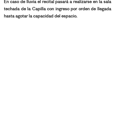
En caso de lluvia el recital pasará a realizarse en la sala
techada de la Capilla con ingreso por orden de llegada
hasta agotar la capacidad del espacio.
3 juin 2026
Science /
Signature d’une déclaration
d’intention franco-argentine