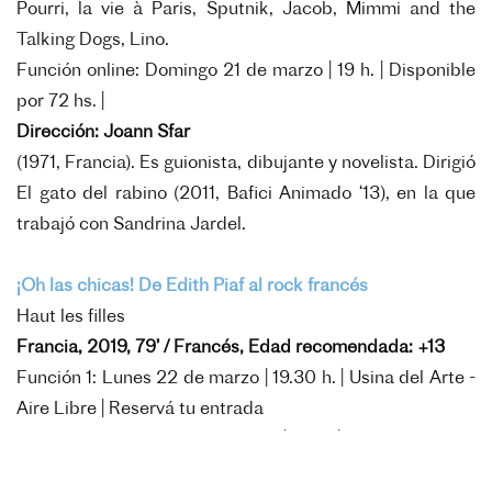
Pourri, la vie à Paris, Sputnik, Jacob, Mimmi and the
Talking Dogs, Lino.
Función online: Domingo 21 de marzo | 19 h. | Disponible
por 72 hs. |
Dirección: Joann Sfar
(1971, Francia). Es guionista, dibujante y novelista. Dirigió
El gato del rabino (2011, Bafici Animado ‘13), en la que
trabajó con Sandrina Jardel.
¡Oh las chicas! De Edith Piaf al rock francés
Haut les filles
Francia, 2019, 79’ / Francés, Edad recomendada: +13
Función 1: Lunes 22 de marzo | 19.30 h. | Usina del Arte -
Aire Libre |
Reservá tu entrada
Función 2: Martes 23 de marzo | 19 h. | Centro Cultural
Recoleta - Aire Libre |
Reservá tu entrada