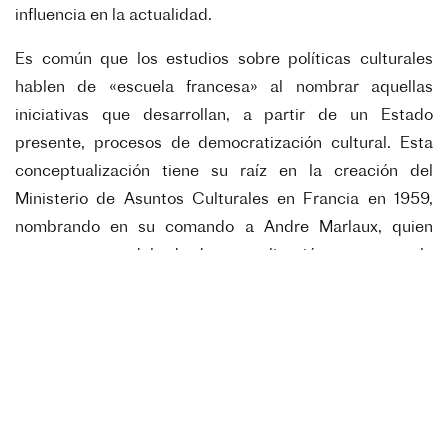
influencia en la actualidad.
Es común que los estudios sobre políticas culturales
hablen de «escuela francesa» al nombrar aquellas
iniciativas que desarrollan, a partir de un Estado
presente, procesos de democratización cultural. Esta
conceptualización tiene su raíz en la creación del
Ministerio de Asuntos Culturales en Francia en 1959,
nombrando en su comando a Andre Marlaux, quien
propone un modelo de descentralización y acceso a la
cultura inédito hasta ese momento. A pesar de su
relevancia en el campo, no existía ningún trabajo en
español que diera cuenta de los resultados de la política
francesa sino a través de citas de terceras personas.