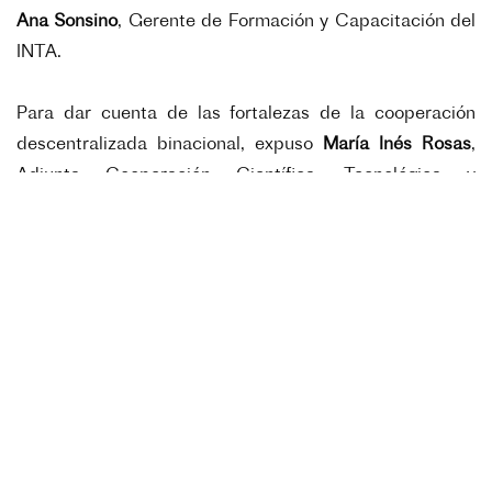
Ana Sonsino
, Gerente de Formación y Capacitación del
INTA.
Para dar cuenta de las fortalezas de la cooperación
descentralizada binacional, expuso
María Inés Rosas
,
Adjunta Cooperación Científica, Tecnológica y
Descentralizada de la Embajada de Francia en
Argentina, y como caso de cooperación descentralizada
presentamos el Proyecto "Pimiento de Espelette
Municipios de Cachi, Salta Argentina y Pyrenées
Atlantique, Francia" con testimonios de representantes
por Salta, con
Solana Cornejo
, por Espelette,
Jean
Pierre Olaizola
, y por el INTA con
Paula Olaizola.
Para dar cuenta de investigaciones de frontera del
conocimiento binacionales, tuvo la palabra
Patrick