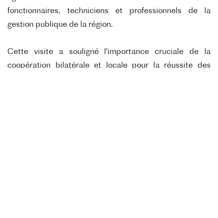
fonctionnaires, techniciens et professionnels de la
gestion publique de la région.
Cette visite a souligné l'importance cruciale de la
coopération bilatérale et locale pour la réussite des
projets de transformation urbaine. La Chaire franco-
argentine "Urbanisme et Société" illustre la façon dont
l'échange entre nations et l'engagement des acteurs
locaux peuvent catalyser des innovations durables en
urbanisme. Les discussions et ateliers ont jeté les bases
de futurs projets alignés avec les besoins des
communautés locales et les meilleures pratiques
internationales. En consolidant ces collaborations et en
élargissant son réseau, la chaire aspire à continuer de
promouvoir un urbanisme de proximité, avec des
impacts positifs pour les villes argentines et au-delà.